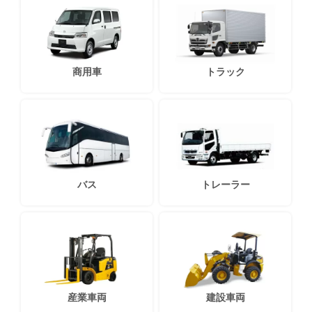
商用車
トラック
バス
トレーラー
産業車両
建設車両